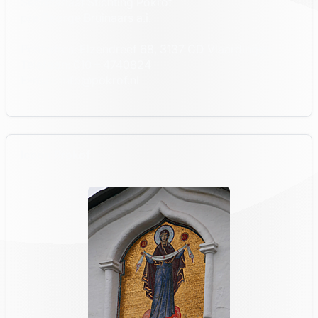
Secretariaat Stichting Pokrof
p/a George Bruinaars a.i.
Postadres: Elzendreef 68, 3137 CD Vlaardingen
Telefoon: 010 – 4740824
E-mail: info@pokrof.nl
Icoon Prokof