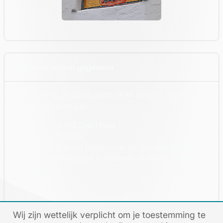
Administratieve gegevens
Rekening NL05 INGB 0005 5635 59 t.n.v. Stichting
Pokrof, Vlaardingen.
K.v.K.: 411 53 193 Den Haag
RSIN : 816 741 098
De Belastingdienst beschouwt de gezamenlijke
Kerkgenootschappen in Nederland als één ANBI-
instelling.
Wij zijn wettelijk verplicht om je toestemming te